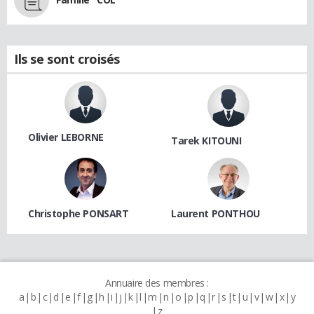
Ils se sont croisés
Olivier LEBORNE
Tarek KITOUNI
Christophe PONSART
Laurent PONTHOU
Annuaire des membres :
a
b
c
d
e
f
g
h
i
j
k
l
m
n
o
p
q
r
s
t
u
v
w
x
y
z