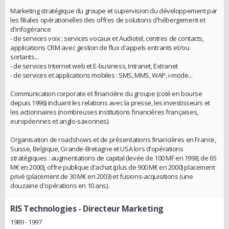
Marketing stratégique du groupe et supervision du développement par
les filiales opérationelles des offres de solutions d'hébergement et
d'infogérance
- de services voix : services vocaux et Audiotel, centres de contacts,
applications CRM avec gestion de flux d'appels entrants et/ou
sortants...
- de services Internet web et E-business, Intranet, Extranet
- de services et applications mobiles : SMS, MMS, WAP, i-mode...
Communication corporate et financière du groupe (coté en bourse
depuis 1996) incluant les relations avec la presse, les investisseurs et
les actionnaires (nombreuses institutions financières françaises,
européennes et anglo-saxonnes).
Organisation de roadshows et de présentations financières en France,
Suisse, Belgique, Grande-Bretagne et USA lors d'opérations
stratégiques : augmentations de capital (levée de 100 MF en 1998, de 65
M€ en 2000), offre publique d'achat (plus de 900 M€ en 2000) placement
privé (placement de 30 M€ en 2003) et fusions-acquisitions (une
douzaine d'opérations en 10 ans).
RIS Technologies
- Directeur Marketing
1989 - 1997