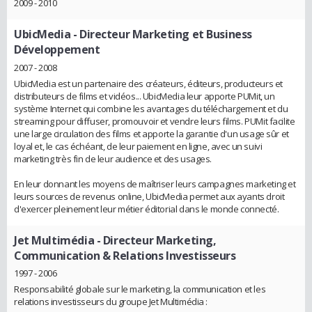
2009 - 2010
UbicMedia
- Directeur Marketing et Business
Développement
2007 - 2008
UbicMedia est un partenaire des créateurs, éditeurs, producteurs et
distributeurs de films et vidéos... UbicMedia leur apporte PUMit, un
système Internet qui combine les avantages du téléchargement et du
streaming pour diffuser, promouvoir et vendre leurs films. PUMit facilite
une large circulation des films et apporte la garantie d'un usage sûr et
loyal et, le cas échéant, de leur paiement en ligne, avec un suivi
marketing très fin de leur audience et des usages.
En leur donnant les moyens de maîtriser leurs campagnes marketing et
leurs sources de revenus online, UbicMedia permet aux ayants droit
d'exercer pleinement leur métier éditorial dans le monde connecté.
Jet Multimédia
- Directeur Marketing,
Communication & Relations Investisseurs
1997 - 2006
Responsabilité globale sur le marketing, la communication et les
relations investisseurs du groupe Jet Multimédia :