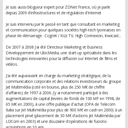
Je suis aussi blogueur expert pour ZDNet France, où je parle
depuis 2009 d'infrastructures et de régulation d'Internet
Je suis intervenu par le passé en tant que consultant en marketing
et communication pour quelques sociétés high-tech lyonnaises en
phase de démarrage : CogniK / Kizz TV, High Connexion, Inwicast...
De 2007 à 2008 j'ai été Directeur Marketing et Business
Développement de UbicMedia, une start-up spécialisée dans les
technologies innovantes pour la diffusion sur Internet de films et
vidéos.
J'ai été auparavant en charge du marketing stratégique, de la
communication corporate et des relations investisseurs du groupe
Jet Multimédia (coté en bourse, plus de 250 M€ de chiffre
d'affaires) de 1997 à 2006. J'y ai notamment participé à des
augmentations de capital (levées de fonds de 100 MF en 1998, de
65 M€ en 2000), à une offre publique d'achat (OPA de Telecom
Italia sur Jet Multimédia pour plus de 900 M€ en cash en 2000) à un
placement privé (placement de 30 M€ d'actions Jet Multimédia par
LDCom en 2003) et une douzaine d'opérations de fusions-
acquisitions en 10 ans.