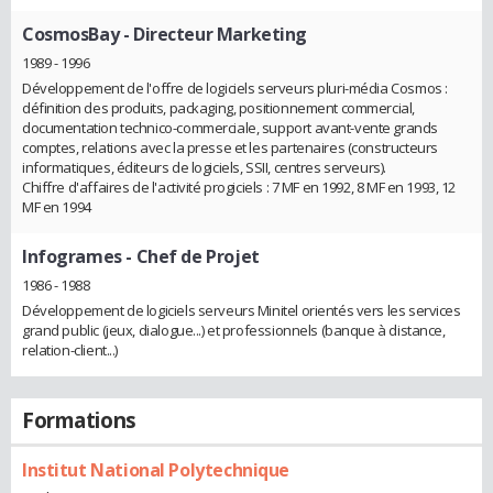
CosmosBay
- Directeur Marketing
1989 - 1996
Développement de l'offre de logiciels serveurs pluri-média Cosmos :
définition des produits, packaging, positionnement commercial,
documentation technico-commerciale, support avant-vente grands
comptes, relations avec la presse et les partenaires (constructeurs
informatiques, éditeurs de logiciels, SSII, centres serveurs).
Chiffre d'affaires de l'activité progiciels : 7 MF en 1992, 8 MF en 1993, 12
MF en 1994
Infogrames
- Chef de Projet
1986 - 1988
Développement de logiciels serveurs Minitel orientés vers les services
grand public (jeux, dialogue...) et professionnels (banque à distance,
relation-client...)
Formations
Institut National Polytechnique