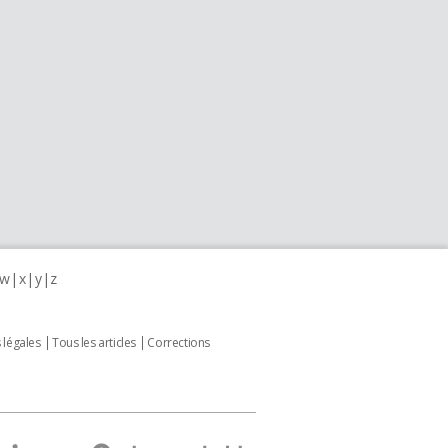
w
x
y
z
 légales
Tous les articles
Corrections