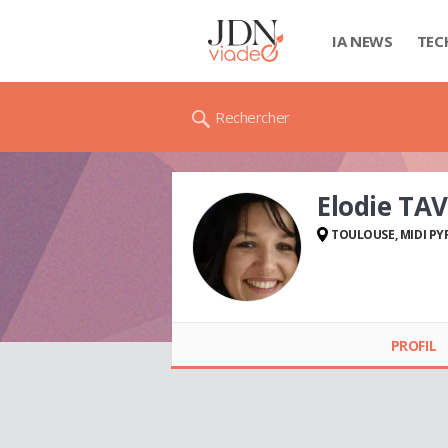
IA NEWS
TEC
Rechercher
Elodie TA
TOULOUSE, MIDI PY
Elodie TAVERNE
PROFIL