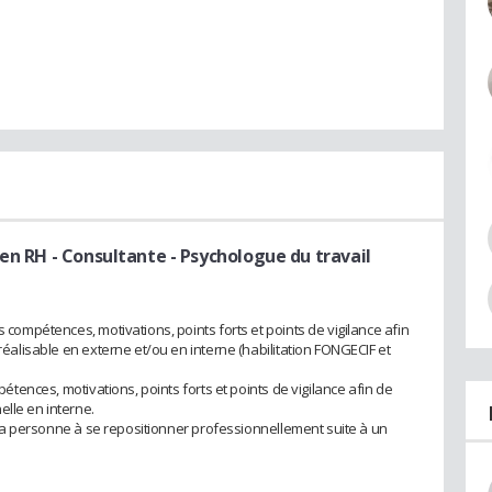
 en RH
- Consultante - Psychologue du travail
s compétences, motivations, points forts et points de vigilance afin
 réalisable en externe et/ou en interne (habilitation FONGECIF et
mpétences, motivations, points forts et points de vigilance afin de
elle en interne.
er la personne à se repositionner professionnellement suite à un