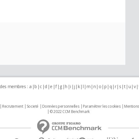
 des membres :
a
b
c
d
e
f
g
h
i
j
k
l
m
n
o
p
q
r
s
t
u
v
Recrutement
Societé
Données personnelles
Paramétrer les cookies
Mentions
© 2022 CCM Benchmark