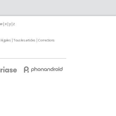
w
x
y
z
 légales
Tous les articles
Corrections