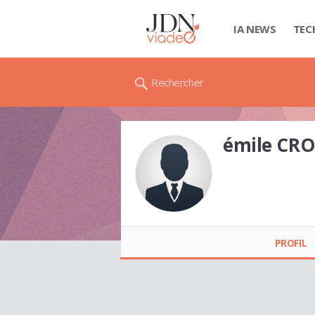
IA NEWS
TEC
Rechercher
émile CR
émile CROZON
PROFIL