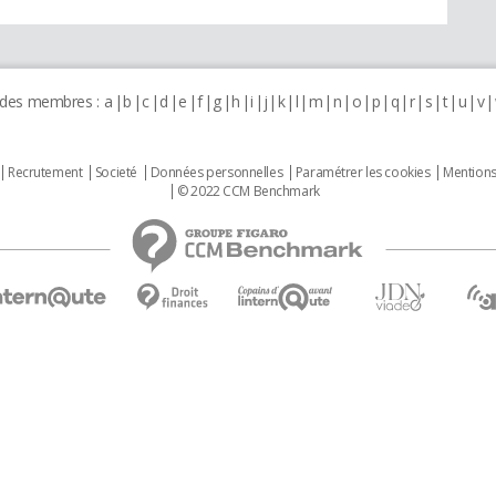
 des membres :
a
b
c
d
e
f
g
h
i
j
k
l
m
n
o
p
q
r
s
t
u
v
Recrutement
Societé
Données personnelles
Paramétrer les cookies
Mentions
© 2022 CCM Benchmark