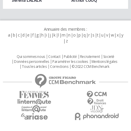
Serena LALALA
Arthur CUOQ
Annuaire des membres :
a
b
c
d
e
f
g
h
i
j
k
l
m
n
o
p
q
r
s
t
u
v
w
x
y
z
Qui sommes nous
Contact
Publicité
Recrutement
Societé
Données personnelles
Paramétrer les cookies
Mentions légales
Tous les articles
Corrections
© 2022 CCM Benchmark