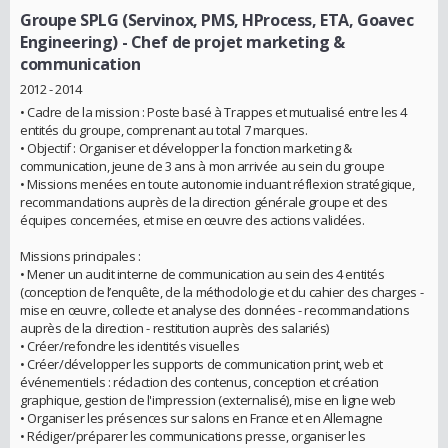
Groupe SPLG (Servinox, PMS, HProcess, ETA, Goavec
Engineering)
- Chef de projet marketing &
communication
2012 - 2014
• Cadre de la mission : Poste basé à Trappes et mutualisé entre les 4
entités du groupe, comprenant au total 7 marques.
• Objectif : Organiser et développer la fonction marketing &
communication, jeune de 3 ans à mon arrivée au sein du groupe
• Missions menées en toute autonomie incluant réflexion stratégique,
recommandations auprès de la direction générale groupe et des
équipes concernées, et mise en œuvre des actions validées.
Missions principales :
• Mener un audit interne de communication au sein des 4 entités
(conception de l’enquête, de la méthodologie et du cahier des charges -
mise en œuvre, collecte et analyse des données - recommandations
auprès de la direction - restitution auprès des salariés)
• Créer/refondre les identités visuelles
• Créer/développer les supports de communication print, web et
événementiels : rédaction des contenus, conception et création
graphique, gestion de l'impression (externalisé), mise en ligne web
• Organiser les présences sur salons en France et en Allemagne
• Rédiger/préparer les communications presse, organiser les