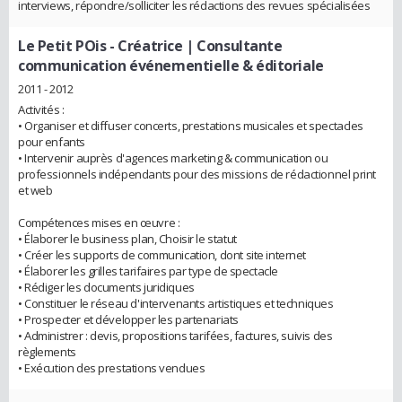
interviews, répondre/solliciter les rédactions des revues spécialisées
Le Petit POis
- Créatrice | Consultante
communication événementielle & éditoriale
2011 - 2012
Activités :
• Organiser et diffuser concerts, prestations musicales et spectacles
pour enfants
• Intervenir auprès d'agences marketing & communication ou
professionnels indépendants pour des missions de rédactionnel print
et web
Compétences mises en œuvre :
• Élaborer le business plan, Choisir le statut
• Créer les supports de communication, dont site internet
• Élaborer les grilles tarifaires par type de spectacle
• Rédiger les documents juridiques
• Constituer le réseau d'intervenants artistiques et techniques
• Prospecter et développer les partenariats
• Administrer : devis, propositions tarifées, factures, suivis des
règlements
• Exécution des prestations vendues