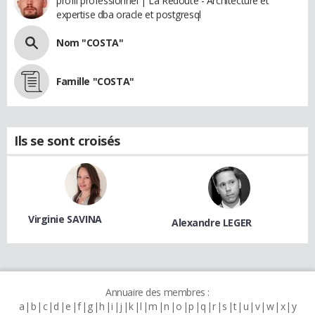
profil professionnel | La Redoute - Architecture et
expertise dba oracle et postgresql
Nom "COSTA"
Famille "COSTA"
Ils se sont croisés
Virginie SAVINA
Alexandre LEGER
Annuaire des membres :
a
b
c
d
e
f
g
h
i
j
k
l
m
n
o
p
q
r
s
t
u
v
w
x
y