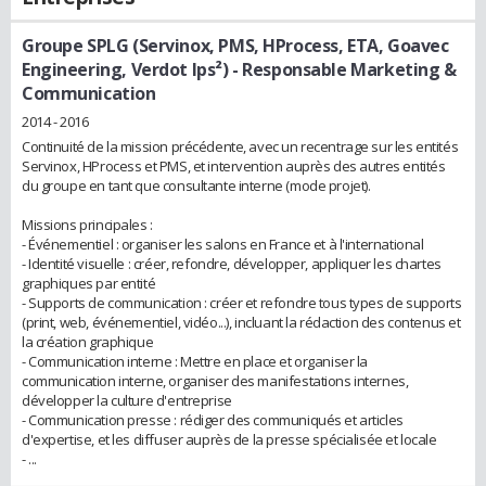
Groupe SPLG (Servinox, PMS, HProcess, ETA, Goavec
Engineering, Verdot Ips²)
- Responsable Marketing &
Communication
2014 - 2016
Continuité de la mission précédente, avec un recentrage sur les entités
Servinox, HProcess et PMS, et intervention auprès des autres entités
du groupe en tant que consultante interne (mode projet).
Missions principales :
- Événementiel : organiser les salons en France et à l'international
- Identité visuelle : créer, refondre, développer, appliquer les chartes
graphiques par entité
- Supports de communication : créer et refondre tous types de supports
(print, web, événementiel, vidéo...), incluant la rédaction des contenus et
la création graphique
- Communication interne : Mettre en place et organiser la
communication interne, organiser des manifestations internes,
développer la culture d'entreprise
- Communication presse : rédiger des communiqués et articles
d'expertise, et les diffuser auprès de la presse spécialisée et locale
- ...