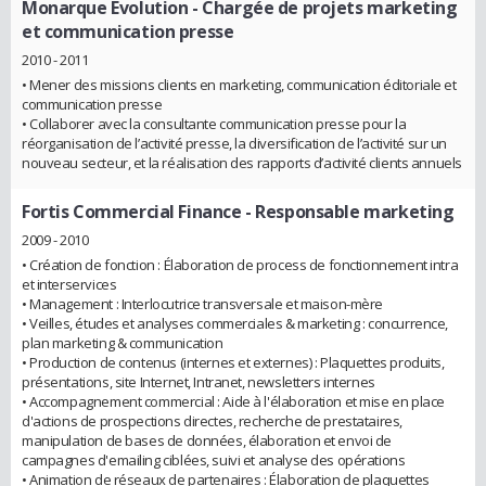
Monarque Evolution
- Chargée de projets marketing
et communication presse
2010 - 2011
• Mener des missions clients en marketing, communication éditoriale et
communication presse
• Collaborer avec la consultante communication presse pour la
réorganisation de l’activité presse, la diversification de l’activité sur un
nouveau secteur, et la réalisation des rapports d’activité clients annuels
Fortis Commercial Finance
- Responsable marketing
2009 - 2010
• Création de fonction : Élaboration de process de fonctionnement intra
et interservices
• Management : Interlocutrice transversale et maison-mère
• Veilles, études et analyses commerciales & marketing : concurrence,
plan marketing & communication
• Production de contenus (internes et externes) : Plaquettes produits,
présentations, site Internet, Intranet, newsletters internes
• Accompagnement commercial : Aide à l'élaboration et mise en place
d'actions de prospections directes, recherche de prestataires,
manipulation de bases de données, élaboration et envoi de
campagnes d'emailing ciblées, suivi et analyse des opérations
• Animation de réseaux de partenaires : Élaboration de plaquettes