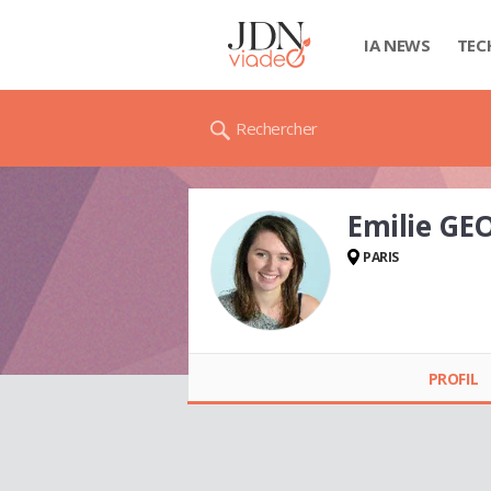
IA NEWS
TEC
Rechercher
Emilie GE
PARIS
Emilie GEORGES
PROFIL