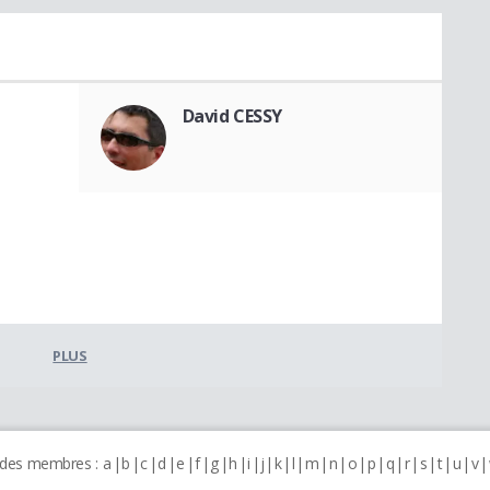
David CESSY
PLUS
 des membres :
a
b
c
d
e
f
g
h
i
j
k
l
m
n
o
p
q
r
s
t
u
v