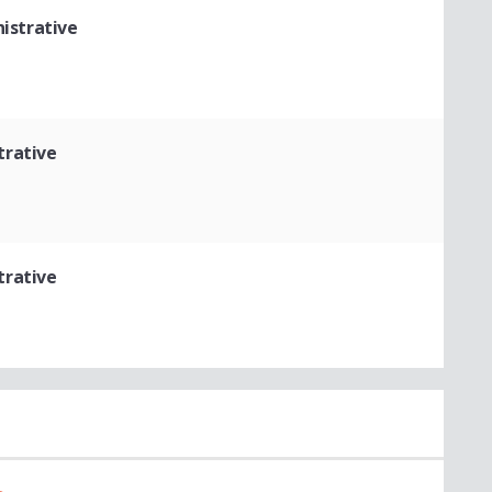
istrative
trative
trative