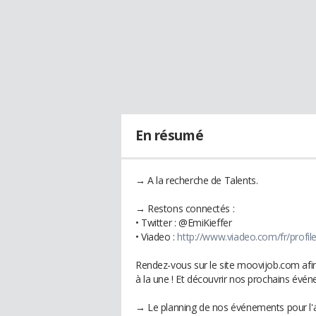
En résumé
→ A la recherche de Talents.
→ Restons connectés :
• Twitter : @EmiKieffer
• Viadeo :
http://www.viadeo.com/fr/profile/
Rendez-vous sur le site moovijob.com afin 
à la une ! Et découvrir nos prochains évé
→ Le planning de nos événements pour l'