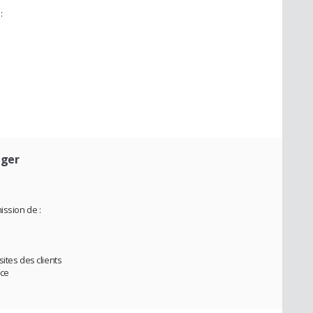
:
ager
ission de :
ites des clients
ice