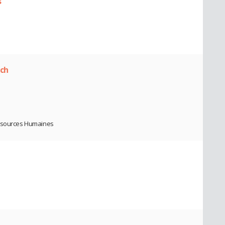
s
ach
essources Humaines