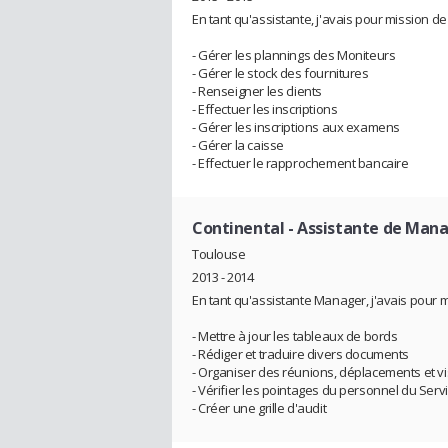
En tant qu'assistante, j'avais pour mission de 
- Gérer les plannings des Moniteurs
- Gérer le stock des fournitures
- Renseigner les clients
- Effectuer les inscriptions
- Gérer les inscriptions aux examens
- Gérer la caisse
- Effectuer le rapprochement bancaire
Continental
- Assistante de Man
Toulouse
2013 - 2014
En tant qu'assistante Manager, j'avais pour m
- Mettre à jour les tableaux de bords
- Rédiger et traduire divers documents
- Organiser des réunions, déplacements et vis
- Vérifier les pointages du personnel du Serv
- Créer une grille d'audit