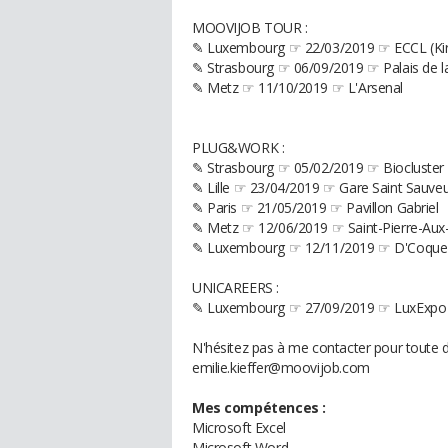
MOOVIJOB TOUR :
✎ Luxembourg ☞ 22/03/2019 ☞ ECCL (Kir
✎ Strasbourg ☞ 06/09/2019 ☞ Palais de la
✎ Metz ☞ 11/10/2019 ☞ L'Arsenal
PLUG&WORK :
✎ Strasbourg ☞ 05/02/2019 ☞ Biocluster
✎ Lille ☞ 23/04/2019 ☞ Gare Saint Sauve
✎ Paris ☞ 21/05/2019 ☞ Pavillon Gabriel
✎ Metz ☞ 12/06/2019 ☞ Saint-Pierre-Aux
✎ Luxembourg ☞ 12/11/2019 ☞ D'Coque
UNICAREERS :
✎ Luxembourg ☞ 27/09/2019 ☞ LuxExpo
N'hésitez pas à me contacter pour toute 
emilie.kieffer@moovijob.com
Mes compétences :
Microsoft Excel
Microsoft Word