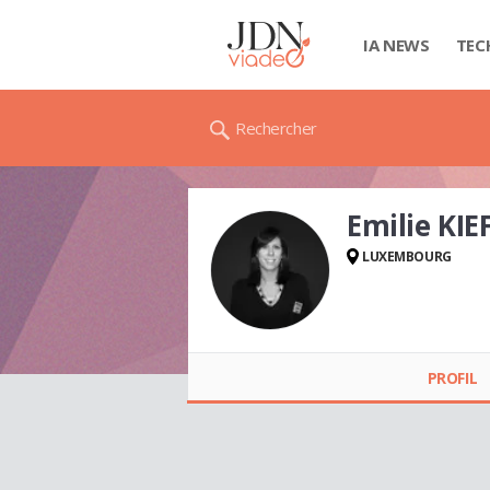
IA NEWS
TEC
Rechercher
Emilie KIE
LUXEMBOURG
Emilie KIEFFER
PROFIL