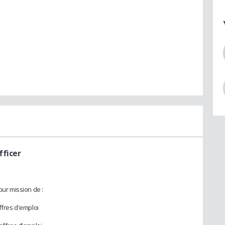
fficer
our mission de :
ffres d'emploi