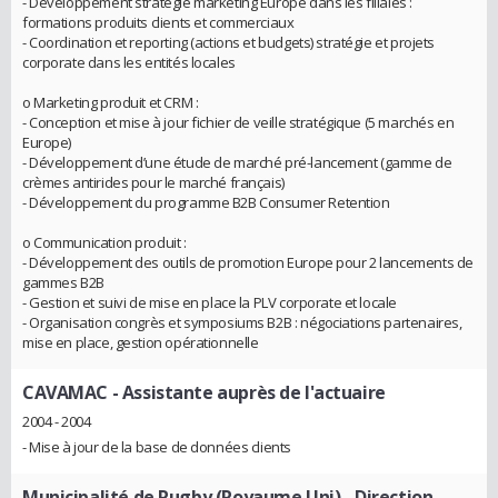
- Développement stratégie marketing Europe dans les filiales :
formations produits clients et commerciaux
- Coordination et reporting (actions et budgets) stratégie et projets
corporate dans les entités locales
o Marketing produit et CRM :
- Conception et mise à jour fichier de veille stratégique (5 marchés en
Europe)
- Développement d’une étude de marché pré-lancement (gamme de
crèmes antirides pour le marché français)
- Développement du programme B2B Consumer Retention
o Communication produit :
- Développement des outils de promotion Europe pour 2 lancements de
gammes B2B
- Gestion et suivi de mise en place la PLV corporate et locale
- Organisation congrès et symposiums B2B : négociations partenaires,
mise en place, gestion opérationnelle
CAVAMAC
- Assistante auprès de l'actuaire
2004 - 2004
- Mise à jour de la base de données clients
Municipalité de Rugby (Royaume Uni)
- Direction