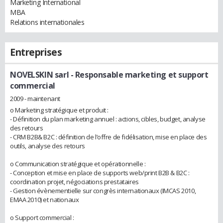
Marketing International
MBA
Relations internationales
Entreprises
NOVELSKIN sarl
- Responsable marketing et support
commercial
2009 - maintenant
o Marketing stratégique et produit :
- Définition du plan marketing annuel : actions, cibles, budget, analyse
des retours
- CRM B2B& B2C : définition de l’offre de fidélisation, mise en place des
outils, analyse des retours
o Communication stratégique et opérationnelle :
- Conception et mise en place de supports web/print B2B & B2C :
coordination projet, négociations prestataires
- Gestion évènementielle sur congrès internationaux (IMCAS 2010,
EMAA 2010) et nationaux
o Support commercial :