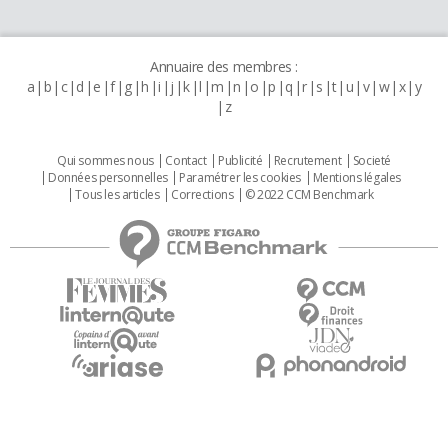
Annuaire des membres :
a
b
c
d
e
f
g
h
i
j
k
l
m
n
o
p
q
r
s
t
u
v
w
x
y
z
Qui sommes nous
Contact
Publicité
Recrutement
Societé
Données personnelles
Paramétrer les cookies
Mentions légales
Tous les articles
Corrections
© 2022 CCM Benchmark