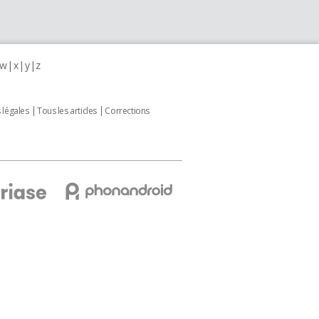
w
x
y
z
 légales
Tous les articles
Corrections