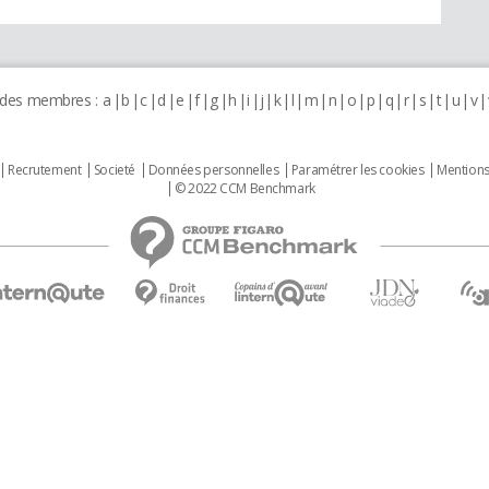
 des membres :
a
b
c
d
e
f
g
h
i
j
k
l
m
n
o
p
q
r
s
t
u
v
Recrutement
Societé
Données personnelles
Paramétrer les cookies
Mentions
© 2022 CCM Benchmark