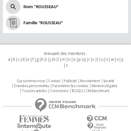
Nom "ROUSSEAU"
Famille "ROUSSEAU"
Annuaire des membres :
a
b
c
d
e
f
g
h
i
j
k
l
m
n
o
p
q
r
s
t
u
v
w
x
y
z
Qui sommes nous
Contact
Publicité
Recrutement
Societé
Données personnelles
Paramétrer les cookies
Mentions légales
Tous les articles
Corrections
© 2022 CCM Benchmark