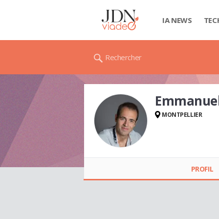
IA NEWS
TEC
Rechercher
Emmanuel
MONTPELLIER
Emmanuel
CORNIBERT
PROFIL