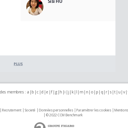
Sisi HU
PLUS
 des membres :
a
b
c
d
e
f
g
h
i
j
k
l
m
n
o
p
q
r
s
t
u
v
Recrutement
Societé
Données personnelles
Paramétrer les cookies
Mentions
© 2022 CCM Benchmark