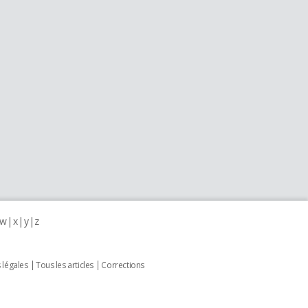
w
x
y
z
 légales
Tous les articles
Corrections