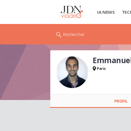
IA NEWS
TEC
Rechercher
Emmanuel
Paris
Emmanuel
JACQUEMIN
PROFIL