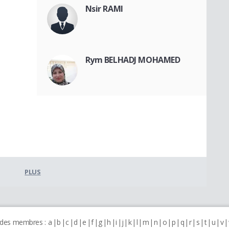
Nsir RAMI
Rym BELHADJ MOHAMED
PLUS
 des membres :
a
b
c
d
e
f
g
h
i
j
k
l
m
n
o
p
q
r
s
t
u
v