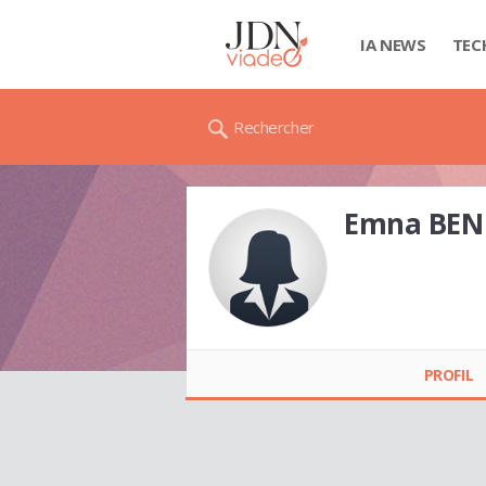
IA NEWS
TEC
Rechercher
Emna BEN
Emna BEN HADJ
MOHAMED
PROFIL