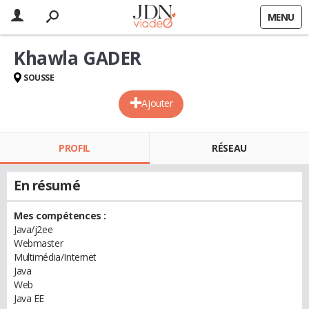
MENU
Khawla GADER
SOUSSE
Ajouter
PROFIL
RÉSEAU
En résumé
Mes compétences :
Java/j2ee
Webmaster
Multimédia/Internet
Java
Web
Java EE