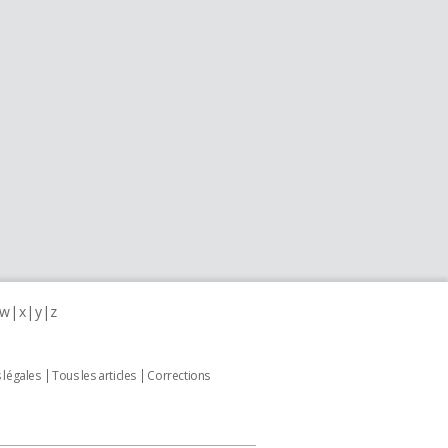
w
x
y
z
 légales
Tous les articles
Corrections