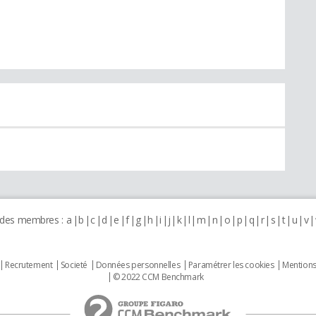
 des membres :
a
b
c
d
e
f
g
h
i
j
k
l
m
n
o
p
q
r
s
t
u
v
Recrutement
Societé
Données personnelles
Paramétrer les cookies
Mentions
© 2022 CCM Benchmark