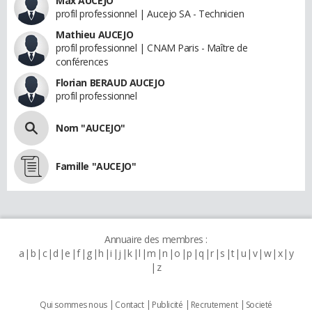
Max AUCEJO
profil professionnel | Aucejo SA - Technicien
Mathieu AUCEJO
profil professionnel | CNAM Paris - Maître de
conférences
Florian BERAUD AUCEJO
profil professionnel
Nom "AUCEJO"
Famille "AUCEJO"
Annuaire des membres :
a
b
c
d
e
f
g
h
i
j
k
l
m
n
o
p
q
r
s
t
u
v
w
x
y
z
Qui sommes nous
Contact
Publicité
Recrutement
Societé