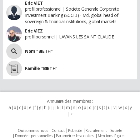
Eric VIET
profil professionnel | Societe Generale Corporate
Investment Banking (SGCIB) - Md, global head of
sovereign & financial institutions, global markets
Eric VIEZ
profil personnel | LAVANS LES SAINT CLAUDE
Nom "BIETH"
Famille "BIETH"
Annuaire des membres :
a
b
c
d
e
f
g
h
i
j
k
l
m
n
o
p
q
r
s
t
u
v
w
x
y
z
Qui sommes nous
Contact
Publicité
Recrutement
Societé
Données personnelles
Paramétrer les cookies
Mentions légales