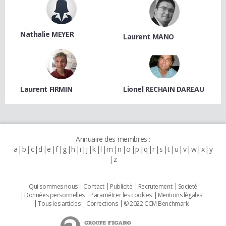
Nathalie MEYER
Laurent MANO
Laurent FIRMIN
Lionel RECHAIN DAREAU
Annuaire des membres :
a
b
c
d
e
f
g
h
i
j
k
l
m
n
o
p
q
r
s
t
u
v
w
x
y
z
Qui sommes nous
Contact
Publicité
Recrutement
Societé
Données personnelles
Paramétrer les cookies
Mentions légales
Tous les articles
Corrections
© 2022 CCM Benchmark