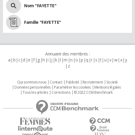
Nom "FAYETTE"
Famille "FAYETTE"
Annuaire des membres :
a
b
c
d
e
f
g
h
i
j
k
l
m
n
o
p
q
r
s
t
u
v
w
x
y
z
Qui sommes nous
Contact
Publicité
Recrutement
Societé
Données personnelles
Paramétrer les cookies
Mentions légales
Tous les articles
Corrections
© 2022 CCM Benchmark