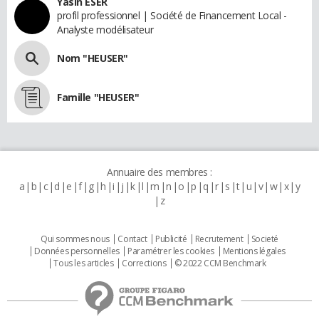
Yasin ESER
profil professionnel | Société de Financement Local -
Analyste modélisateur
Nom "HEUSER"
Famille "HEUSER"
Annuaire des membres :
a
b
c
d
e
f
g
h
i
j
k
l
m
n
o
p
q
r
s
t
u
v
w
x
y
z
Qui sommes nous
Contact
Publicité
Recrutement
Societé
Données personnelles
Paramétrer les cookies
Mentions légales
Tous les articles
Corrections
© 2022 CCM Benchmark