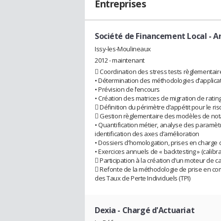
Entreprises
Société de Financement Local
- A
Issy-les-Moulineaux
2012 - maintenant
 Coordination des stress tests règlementair
• Détermination des méthodologies d’applica
• Prévision de l’encours
• Création des matrices de migration de ratin
 Définition du périmètre d’appétit pour le ris
 Gestion règlementaire des modèles de notat
• Quantification métier, analyse des paramètr
identification des axes d’amélioration
• Dossiers d’homologation, prises en charge 
• Exercices annuels de « backtesting » (calibrat
 Participation à la création d’un moteur de
 Refonte de la méthodologie de prise en comp
des Taux de Perte Individuels (TPI)
Dexia
- Chargé d'Actuariat