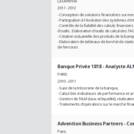
La Défense
2011 - 2012
- Conception de solutions financières sur mes
- Participation à l'évolution des systèmes d'i
- Contrôle de la fiabilité des calculs financ
d'outils . Elaboration d’outils de calcul des T
- Cotation actuarielle des produits de la ban
- Elaboration de tableaux de bord et de stati
de l’encours
Banque Privée 1818
- Analyste A
PARIS
2010 - 2011
- Suivi de la trésorerie de la banque,
- Calcul des indicateurs de performance et ana
- Gestion de l’ALM (taux et liquidité), réalisat
- Traitements d’opérations sur le marché fina
Advention Business Partners
- Co
Paris