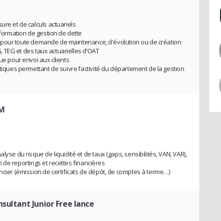
ure et de calculs actuariels
nformation de gestion de dette
iers pour toute demande de maintenance, d'évolution ou de création
AG, TEG et des taux actuarielles d’OAT
que pour envoi aux clients
stiques permettant de suivre l’activité du département de la gestion
LM
lyse du risque de liquidité et de taux (gaps, sensibilités, VAN, VAR),
ion de reportings et recettes financières
ncier (émission de certificats de dépôt, de comptes à terme…)
nsultant Junior Free lance