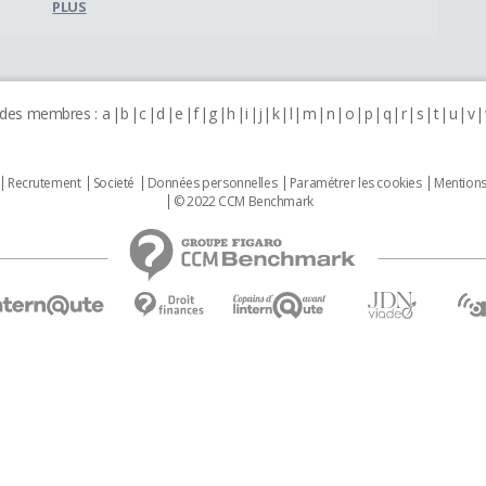
PLUS
 des membres :
a
b
c
d
e
f
g
h
i
j
k
l
m
n
o
p
q
r
s
t
u
v
Recrutement
Societé
Données personnelles
Paramétrer les cookies
Mentions
© 2022 CCM Benchmark