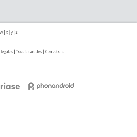
w
x
y
z
 légales
Tous les articles
Corrections