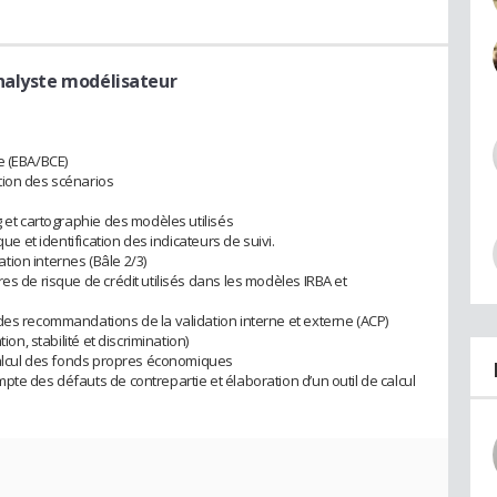
nalyste modélisateur
e (EBA/BCE)
tion des scénarios
g et cartographie des modèles utilisés
que et identification des indicateurs de suivi.
ion internes (Bâle 2/3)
es de risque de crédit utilisés dans les modèles IRBA et
des recommandations de la validation interne et externe (ACP)
ion, stabilité et discrimination)
 calcul des fonds propres économiques
te des défauts de contrepartie et élaboration d’un outil de calcul