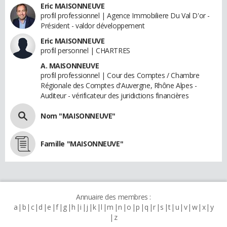
Eric MAISONNEUVE
profil professionnel | Agence Immobiliere Du Val D'or -
Président - valdor développement
Eric MAISONNEUVE
profil personnel | CHARTRES
A. MAISONNEUVE
profil professionnel | Cour des Comptes / Chambre
Régionale des Comptes d'Auvergne, Rhône Alpes -
Auditeur - vérificateur des juridictions financières
Nom "MAISONNEUVE"
Famille "MAISONNEUVE"
Annuaire des membres :
a
b
c
d
e
f
g
h
i
j
k
l
m
n
o
p
q
r
s
t
u
v
w
x
y
z