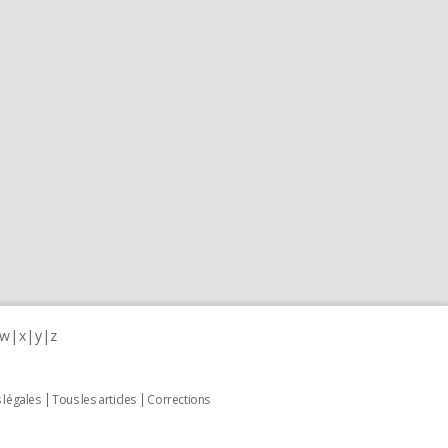
w
x
y
z
 légales
Tous les articles
Corrections