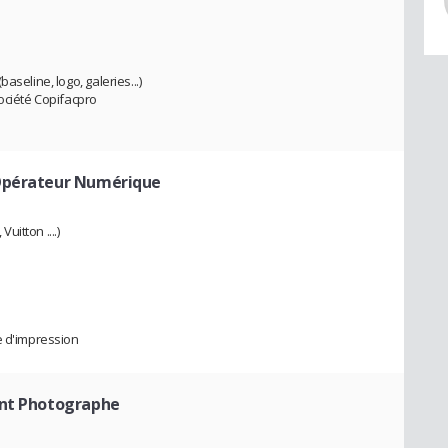
seline, logo, galeries...)
société Copifacpro
Opérateur Numérique
uitton ....)
e d'impression
ant Photographe