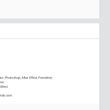
ator, Photoshop, After Effect, Première)
ire
bbles)
jimdo.com