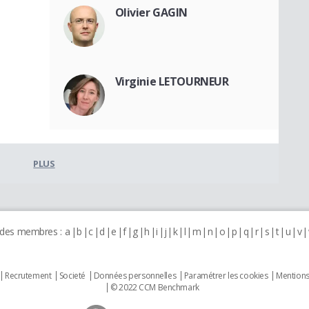
Olivier GAGIN
Virginie LETOURNEUR
PLUS
 des membres :
a
b
c
d
e
f
g
h
i
j
k
l
m
n
o
p
q
r
s
t
u
v
Recrutement
Societé
Données personnelles
Paramétrer les cookies
Mentions
© 2022 CCM Benchmark