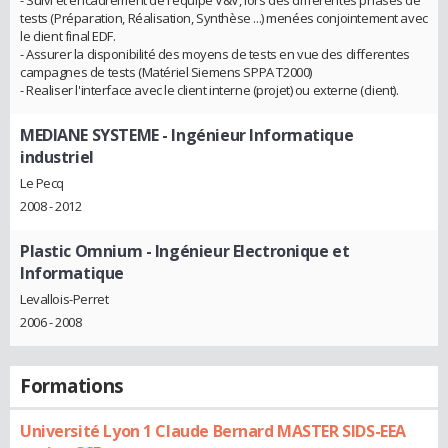
- Suivi et encadrement de l'équipe V&V, lors des différentes phases de
tests (Préparation, Réalisation, Synthèse ...) menées conjointement avec
le client final EDF.
- Assurer la disponibilité des moyens de tests en vue des differentes
campagnes de tests (Matériel Siemens SPPA T2000)
- Realiser l'interface avec le client interne (projet) ou externe (client).
MEDIANE SYSTEME
- Ingénieur Informatique
industriel
Le Pecq
2008 - 2012
Plastic Omnium
- Ingénieur Electronique et
Informatique
Levallois-Perret
2006 - 2008
Formations
Université Lyon 1 Claude Bernard MASTER SIDS-EEA