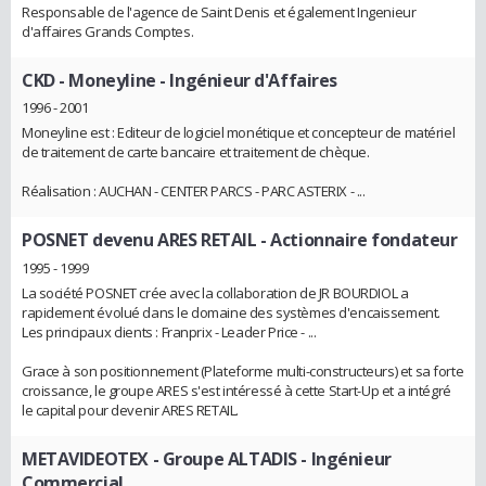
Responsable de l'agence de Saint Denis et également Ingenieur
d'affaires Grands Comptes.
CKD - Moneyline
- Ingénieur d'Affaires
1996 - 2001
Moneyline est : Editeur de logiciel monétique et concepteur de matériel
de traitement de carte bancaire et traitement de chèque.
Réalisation : AUCHAN - CENTER PARCS - PARC ASTERIX - ...
POSNET devenu ARES RETAIL
- Actionnaire fondateur
1995 - 1999
La société POSNET crée avec la collaboration de JR BOURDIOL a
rapidement évolué dans le domaine des systèmes d'encaissement.
Les principaux clients : Franprix - Leader Price - ...
Grace à son positionnement (Plateforme multi-constructeurs) et sa forte
croissance, le groupe ARES s'est intéressé à cette Start-Up et a intégré
le capital pour devenir ARES RETAIL.
METAVIDEOTEX - Groupe ALTADIS
- Ingénieur
Commercial