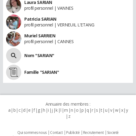
Laura SARIAN
profil personnel | VANNES
Patricia SARIAN
profil personnel | VERNEUIL L'ETANG
Muriel SARRIEN
profil personnel | CANNES
Nom "SARIAN"
Famille "SARIAN"
Annuaire des membres :
a
b
c
d
e
f
g
h
i
j
k
l
m
n
o
p
q
r
s
t
u
v
w
x
y
z
Qui sommes nous
Contact
Publicité
Recrutement
Societé