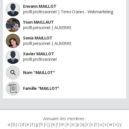
Erwann MAILLOT
profil professionnel | Terex Cranes - Webmarketing
Yoan MAILLAUT
profil personnel | AUXERRE
Sonia MAILLOT
profil personnel | AUXERRE
Xavier MAILLOT
profil professionnel
Nom "MAILLOT"
Famille "MAILLOT"
Annuaire des membres :
a
b
c
d
e
f
g
h
i
j
k
l
m
n
o
p
q
r
s
t
u
v
w
x
y