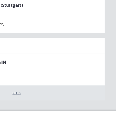
(Stuttgart)
on)
NIN
PLUS