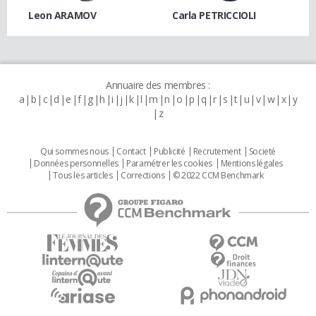
Leon ARAMOV
Carla PETRICCIOLI
Annuaire des membres :
a
b
c
d
e
f
g
h
i
j
k
l
m
n
o
p
q
r
s
t
u
v
w
x
y
z
Qui sommes nous
Contact
Publicité
Recrutement
Societé
Données personnelles
Paramétrer les cookies
Mentions légales
Tous les articles
Corrections
© 2022 CCM Benchmark