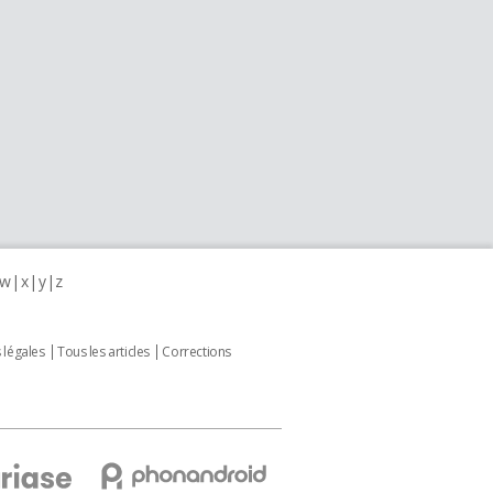
w
x
y
z
 légales
Tous les articles
Corrections