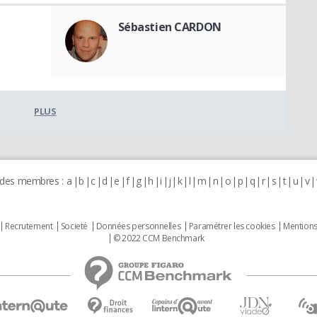
Sébastien CARDON
PLUS
 des membres :
a
b
c
d
e
f
g
h
i
j
k
l
m
n
o
p
q
r
s
t
u
v
Recrutement
Societé
Données personnelles
Paramétrer les cookies
Mentions
© 2022 CCM Benchmark