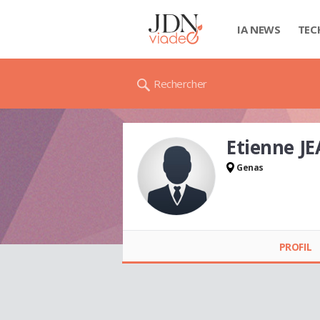
IA NEWS
TEC
Rechercher
Etienne J
Genas
Etienne JEANNE
PROFIL