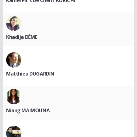
Kamel Fil²s De Cherif KORICHI
Khadija DÉME
Matthieu DUGARDIN
Niang MAIMOUNA