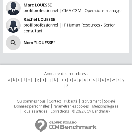
Marc LOUESSE
profil professionnel | CMA CGM - Operations manager
Rachel LOUESSE
profil professionnel | IT Human Resources - Senior
consultant
Nom "LOUESSE"
Annuaire des membres :
a
b
c
d
e
f
g
h
i
j
k
l
m
n
o
p
q
r
s
t
u
v
w
x
y
z
Qui sommes nous
Contact
Publicité
Recrutement
Societé
Données personnelles
Paramétrer les cookies
Mentions légales
Tous les articles
Corrections
© 2022 CCM Benchmark