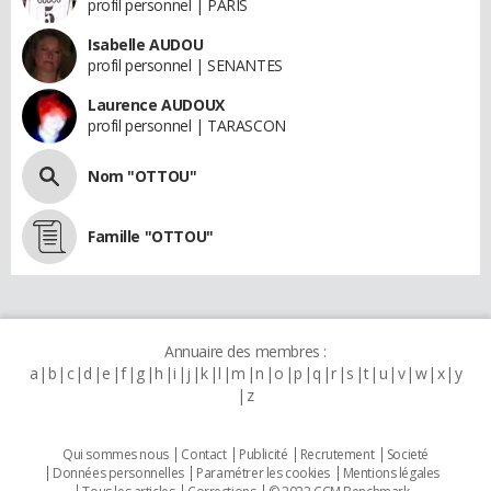
profil personnel | PARIS
Isabelle AUDOU
profil personnel | SENANTES
Laurence AUDOUX
profil personnel | TARASCON
Nom "OTTOU"
Famille "OTTOU"
Annuaire des membres :
a
b
c
d
e
f
g
h
i
j
k
l
m
n
o
p
q
r
s
t
u
v
w
x
y
z
Qui sommes nous
Contact
Publicité
Recrutement
Societé
Données personnelles
Paramétrer les cookies
Mentions légales