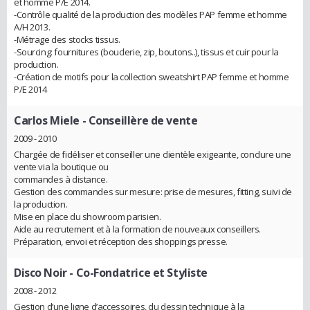
et homme P/E 2014.
-Contrôle qualité de la production des modèles PAP femme et homme
A/H 2013.
-Métrage des stocks tissus.
-Sourcing: fournitures (bouclerie, zip, boutons..), tissus et cuir pour la
production.
-Création de motifs pour la collection sweatshirt PAP femme et homme
P/E 2014
Carlos Miele
- Conseillère de vente
2009 - 2010
Chargée de fidéliser et conseiller une clientèle exigeante, conclure une
vente via la boutique ou
commandes à distance.
Gestion des commandes sur mesure: prise de mesures, fitting, suivi de
la production.
Mise en place du showroom parisien.
Aide au recrutement et à la formation de nouveaux conseillers.
Préparation, envoi et réception des shoppings presse.
Disco Noir
- Co-Fondatrice et Styliste
2008 - 2012
Gestion d’une ligne d’accessoires, du dessin technique à la