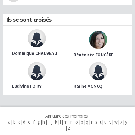
Ils se sont croisés
Dominique CHAUVEAU
Bénédicte FOUGÈRE
Ludivine FOIRY
Karine VONCQ
Annuaire des membres :
a
b
c
d
e
f
g
h
i
j
k
l
m
n
o
p
q
r
s
t
u
v
w
x
y
z