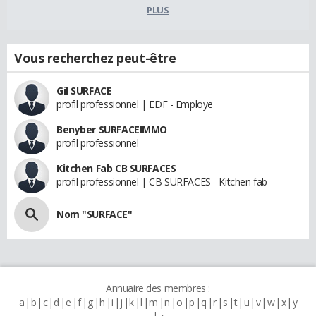
PLUS
Vous recherchez peut-être
Gil SURFACE
profil professionnel | EDF - Employe
Benyber SURFACEIMMO
profil professionnel
Kitchen Fab CB SURFACES
profil professionnel | CB SURFACES - Kitchen fab
Nom "SURFACE"
Annuaire des membres :
a
b
c
d
e
f
g
h
i
j
k
l
m
n
o
p
q
r
s
t
u
v
w
x
y