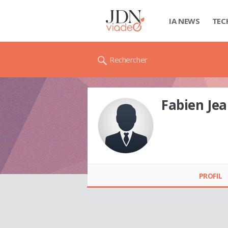
IA NEWS
TEC
Rechercher
Fabien Je
Fabien Jean
RAHARISON
PROFIL