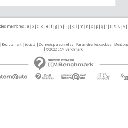
 des membres :
a
b
c
d
e
f
g
h
i
j
k
l
m
n
o
p
q
r
s
t
u
v
Recrutement
Societé
Données personnelles
Paramétrer les cookies
Mentions
© 2022 CCM Benchmark