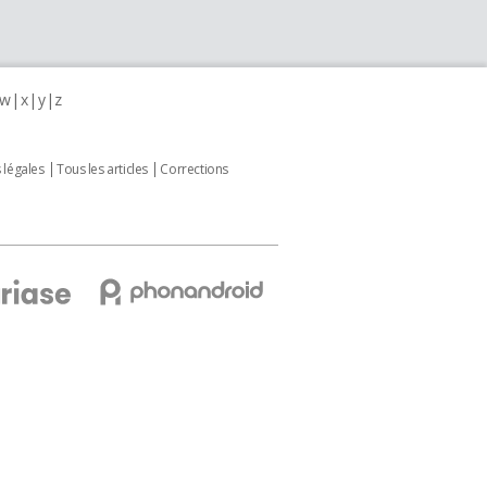
w
x
y
z
 légales
Tous les articles
Corrections