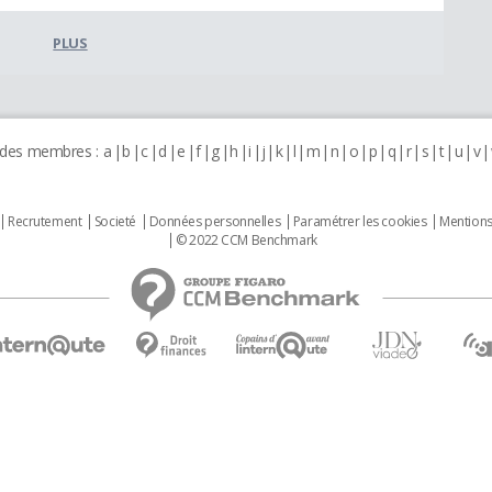
PLUS
 des membres :
a
b
c
d
e
f
g
h
i
j
k
l
m
n
o
p
q
r
s
t
u
v
Recrutement
Societé
Données personnelles
Paramétrer les cookies
Mentions
© 2022 CCM Benchmark