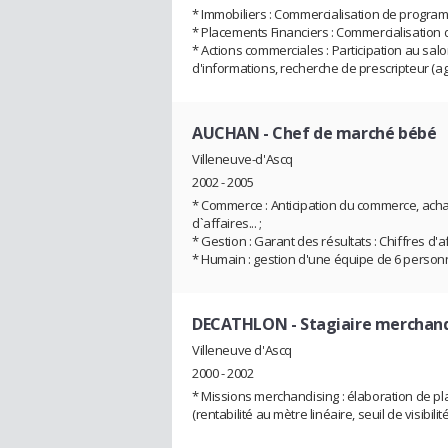
* Immobiliers : Commercialisation de program
* Placements Financiers : Commercialisation de
* Actions commerciales : Participation au salo
d'informations, recherche de prescripteur (
AUCHAN
- Chef de marché bébé
Villeneuve-d'Ascq
2002 - 2005
* Commerce : Anticipation du commerce, achat
d`affaires... ;
* Gestion : Garant des résultats : Chiffres d'
* Humain : gestion d'une équipe de 6 personne
DECATHLON
- Stagiaire merchan
Villeneuve d'Ascq
2000 - 2002
* Missions merchandising : élaboration de pl
(rentabilité au mètre linéaire, seuil de visibili