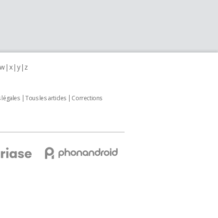
w
x
y
z
 légales
Tous les articles
Corrections