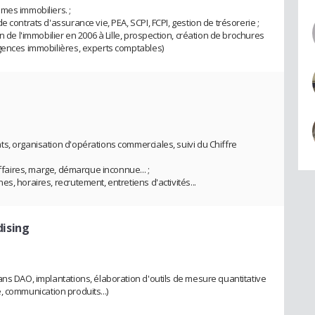
mes immobiliers. ;
 contrats d'assurance vie, PEA, SCPI, FCPI, gestion de trésorerie ;
n de l'immobilier en 2006 à Lille, prospection, création de brochures
agences immobilières, experts comptables)
s, organisation d'opérations commerciales, suivi du Chiffre
affaires, marge, démarque inconnue... ;
s, horaires, recrutement, entretiens d'activités...
dising
ans DAO, implantations, élaboration d'outils de mesure quantitative
té, communication produits...)