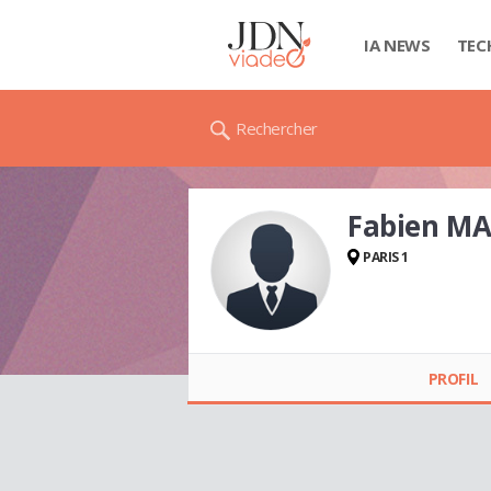
IA NEWS
TEC
Rechercher
Fabien M
PARIS 1
Fabien MALINOWSKI
PROFIL