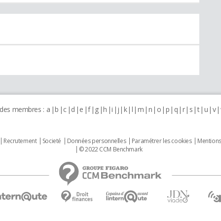
 des membres :
a
b
c
d
e
f
g
h
i
j
k
l
m
n
o
p
q
r
s
t
u
v
Recrutement
Societé
Données personnelles
Paramétrer les cookies
Mentions
© 2022 CCM Benchmark