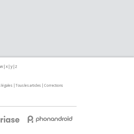
w
x
y
z
 légales
Tous les articles
Corrections