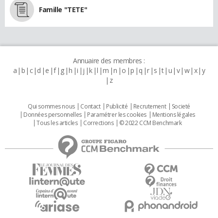
Famille "TETE"
Annuaire des membres :
a
b
c
d
e
f
g
h
i
j
k
l
m
n
o
p
q
r
s
t
u
v
w
x
y
z
Qui sommes nous
Contact
Publicité
Recrutement
Societé
Données personnelles
Paramétrer les cookies
Mentions légales
Tous les articles
Corrections
© 2022 CCM Benchmark