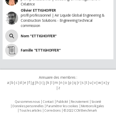
Créatrice
Olivier ETTIGHOFFER
profil professionnel | Air Liquide Global Engineering &
Construction Solutions - Engineering technical
commission
Nom "ETTIGHOFFER"
Famille "ETTIGHOFFER"
Annuaire des membres :
a
b
c
d
e
f
g
h
i
j
k
l
m
n
o
p
q
r
s
t
u
v
w
x
y
z
Qui sommes nous
Contact
Publicité
Recrutement
Societé
Données personnelles
Paramétrer les cookies
Mentions légales
Tous les articles
Corrections
© 2022 CCM Benchmark