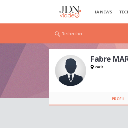
IA NEWS
TEC
Rechercher
Fabre MA
Paris
Fabre MARIE-
FRANCE
PROFIL