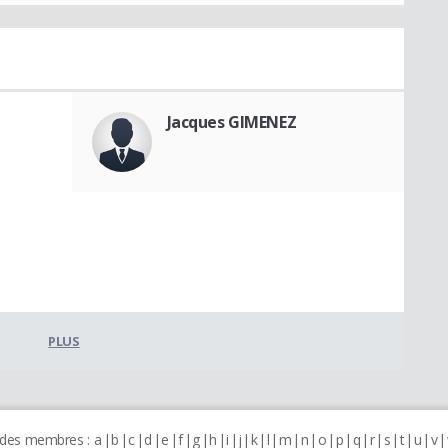
Jacques GIMENEZ
PLUS
 des membres :
a
b
c
d
e
f
g
h
i
j
k
l
m
n
o
p
q
r
s
t
u
v