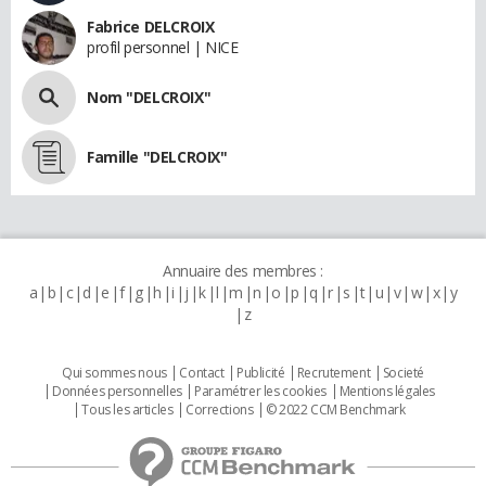
Fabrice DELCROIX
profil personnel | NICE
Nom "DELCROIX"
Famille "DELCROIX"
Annuaire des membres :
a
b
c
d
e
f
g
h
i
j
k
l
m
n
o
p
q
r
s
t
u
v
w
x
y
z
Qui sommes nous
Contact
Publicité
Recrutement
Societé
Données personnelles
Paramétrer les cookies
Mentions légales
Tous les articles
Corrections
© 2022 CCM Benchmark