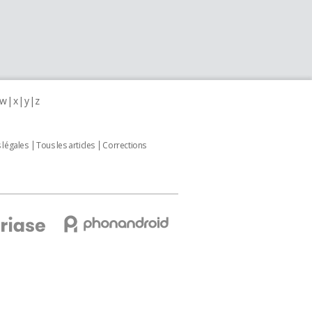
w
x
y
z
 légales
Tous les articles
Corrections