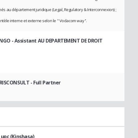
gnés au département juridique (Legal, Regulatory & Interconnexion) ;
entèle interne et externe selon le " Vodacom way ’’.
ONGO
- Assistant AU DEPARTEMENT DE DROIT
JURISCONSULT
- Full Partner
upc (Kinshasa)