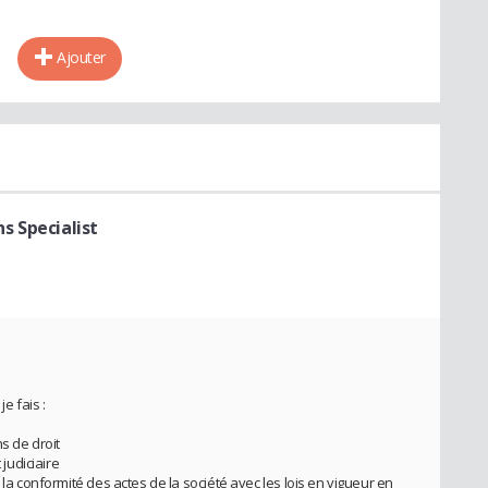
Ajouter
s Specialist
je fais :
s de droit
 judiciaire
 la conformité des actes de la société avec les lois en vigueur en