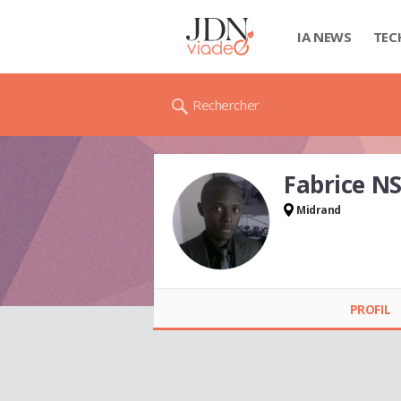
IA NEWS
TEC
Rechercher
Fabrice N
Midrand
Fabrice NSHINGU
KAZADI
PROFIL