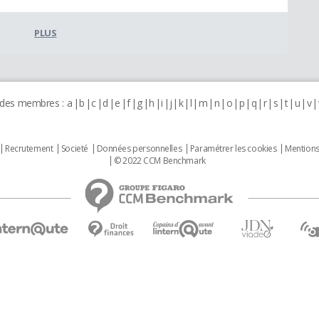
PLUS
 des membres :
a
b
c
d
e
f
g
h
i
j
k
l
m
n
o
p
q
r
s
t
u
v
Recrutement
Societé
Données personnelles
Paramétrer les cookies
Mentions
© 2022 CCM Benchmark