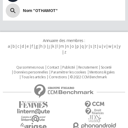
Nom "OTHAMOT"
Annuaire des membres :
a
b
c
d
e
f
g
h
i
j
k
l
m
n
o
p
q
r
s
t
u
v
w
x
y
z
Qui sommes nous
Contact
Publicité
Recrutement
Societé
Données personnelles
Paramétrer les cookies
Mentions légales
Tous les articles
Corrections
© 2022 CCM Benchmark