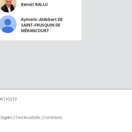
Benoit BALLU
Aymeric-Aldebert DE
SAINT-FRUSQUIN DE
MÉRANCOURT
w
x
y
z
 légales
Tous les articles
Corrections