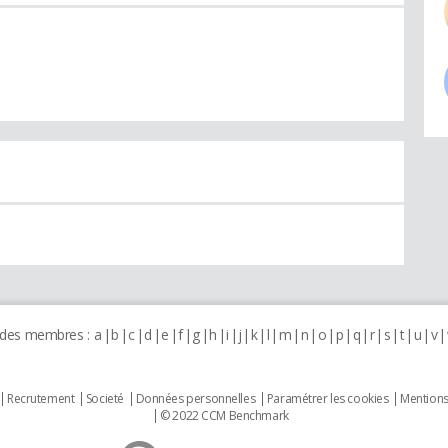
 des membres :
a
b
c
d
e
f
g
h
i
j
k
l
m
n
o
p
q
r
s
t
u
v
Recrutement
Societé
Données personnelles
Paramétrer les cookies
Mentions
© 2022 CCM Benchmark