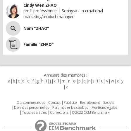
Cindy Wen ZHAO
profil professionnel | Sophysa - International
marketing/product manager
Nom "ZHAO"
Famille "ZHAO"
Annuaire des membres :
a
b
c
d
e
f
g
h
i
j
k
l
m
n
o
p
q
r
s
t
u
v
w
x
y
z
Qui sommes nous
Contact
Publicité
Recrutement
Societé
Données personnelles
Paramétrer les cookies
Mentions légales
Tous les articles
Corrections
© 2022 CCM Benchmark