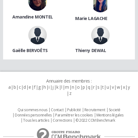
Amandine MONTEL
Marie LAGACHE
Gaëlle BERVOËTS
Thierry DEWAL
Annuaire des membres :
a
b
c
d
e
f
g
h
i
j
k
l
m
n
o
p
q
r
s
t
u
v
w
x
y
z
Qui sommes nous
Contact
Publicité
Recrutement
Societé
Données personnelles
Paramétrer les cookies
Mentions légales
Tous les articles
Corrections
© 2022 CCM Benchmark