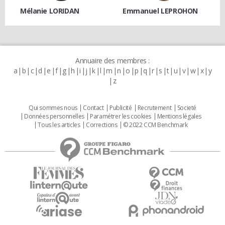
Mélanie LORIDAN
Emmanuel LEPROHON
Annuaire des membres :
a
b
c
d
e
f
g
h
i
j
k
l
m
n
o
p
q
r
s
t
u
v
w
x
y
z
Qui sommes nous
Contact
Publicité
Recrutement
Societé
Données personnelles
Paramétrer les cookies
Mentions légales
Tous les articles
Corrections
© 2022 CCM Benchmark