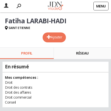
MENU
Fatiha LARABI-HADI
SAINT ETIENNE
Ajouter
PROFIL
RÉSEAU
En résumé
Mes compétences :
Droit
Droit des contrats
Droit des affaires
Droit commercial
Conseil