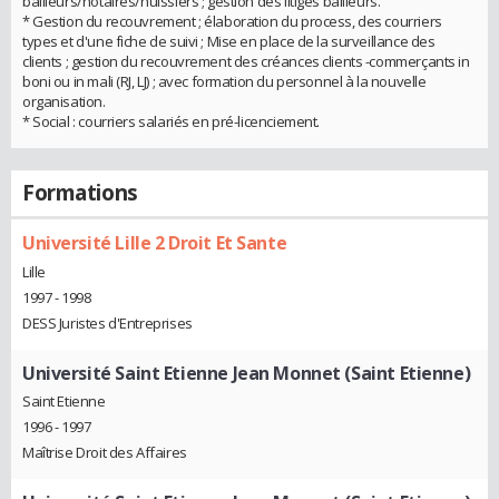
bailleurs/notaires/huissiers ; gestion des litiges bailleurs.
* Gestion du recouvrement ; élaboration du process, des courriers
types et d'une fiche de suivi ; Mise en place de la surveillance des
clients ; gestion du recouvrement des créances clients -commerçants in
boni ou in mali (RJ, LJ) ; avec formation du personnel à la nouvelle
organisation.
* Social : courriers salariés en pré-licenciement.
Formations
Université Lille 2 Droit Et Sante
Lille
1997 - 1998
DESS Juristes d'Entreprises
Université Saint Etienne Jean Monnet (Saint Etienne)
Saint Etienne
1996 - 1997
Maîtrise Droit des Affaires