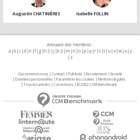
Augustin CHATINIÈRES
Isabelle FOLLIN
Annuaire des membres :
a
b
c
d
e
f
g
h
i
j
k
l
m
n
o
p
q
r
s
t
u
v
w
x
y
z
Qui sommes nous
Contact
Publicité
Recrutement
Societé
Données personnelles
Paramétrer les cookies
Mentions légales
Tous les articles
Corrections
© 2022 CCM Benchmark