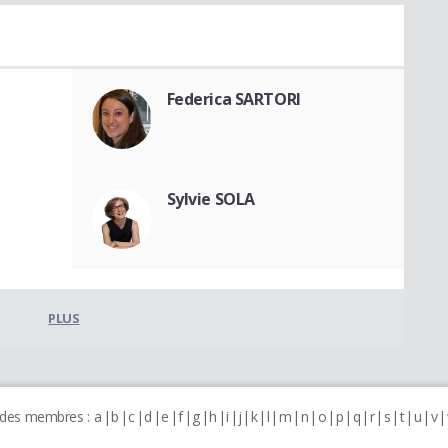
Federica SARTORI
Sylvie SOLA
PLUS
 des membres :
a
b
c
d
e
f
g
h
i
j
k
l
m
n
o
p
q
r
s
t
u
v