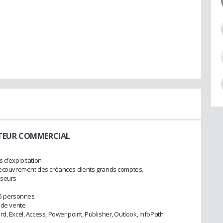
CTEUR COMMERCIAL
 d’exploitation
 recouvrement des créances clients grands comptes.
sseurs
5 personnes
e de vente
d, Excel, Access, Power point, Publisher, Outlook, InfoPath
e