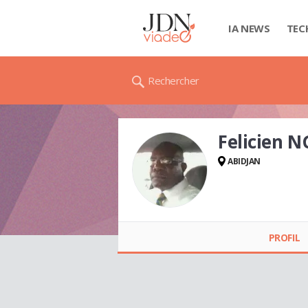
IA NEWS
TEC
Rechercher
Felicien 
ABIDJAN
Felicien NGORAN
PROFIL