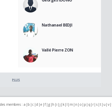
Nathanael BEDJI
Vallé Pierre ZON
PLUS
 des membres :
a
b
c
d
e
f
g
h
i
j
k
l
m
n
o
p
q
r
s
t
u
v