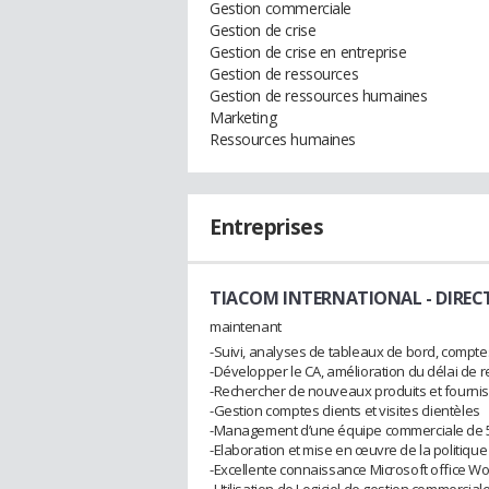
Gestion commerciale
Gestion de crise
Gestion de crise en entreprise
Gestion de ressources
Gestion de ressources humaines
Marketing
Ressources humaines
Entreprises
TIACOM INTERNATIONAL
- DIRE
maintenant
-Suivi, analyses de tableaux de bord, comptes
-Développer le CA, amélioration du délai de
-Rechercher de nouveaux produits et fourni
-Gestion comptes clients et visites clientèles
-Management d’une équipe commerciale de 
-Elaboration et mise en œuvre de la politiqu
-Excellente connaissance Microsoft office Wor
-Utilisation de Logiciel de gestion commercial